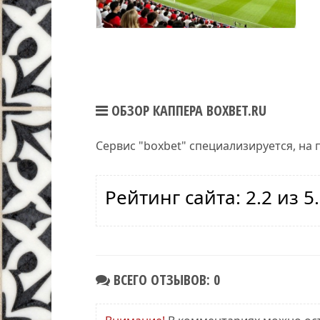
ОБЗОР КАППЕРА BOXBET.RU
Сервис "boxbet" специализируется, на 
Рейтинг сайта: 2.2 из 5
ВСЕГО ОТЗЫВОВ: 0