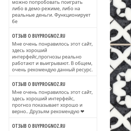
можно попробовать поиграть
либо в демо-режиме, либо на
реальные деньги. Функционирует
бе
ОТЗЫВ О BUYPROGNOZ.RU
Мне очень понравилось этот сайт,
здесь хороший
интерфейс,прогнозы реально
работают и выигрывают. В общем,
очень рекомендую данный ресурс.
ОТЗЫВ О BUYPROGNOZ.RU
Мне очень понравилось этот сайт,
здесь хороший интерфейс,
прогноз показывает хорошо и
верно.. Друзьям рекомендую ❤
ОТЗЫВ О BUYPROGNOZ.RU