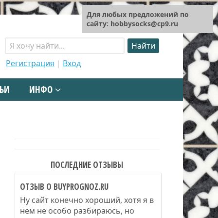
Для любых предложений по
сайту: hobbysocks@cp9.ru
Регистрация
|
Вход
ТЬИ
ИНФО
ПОСЛЕДНИЕ ОТЗЫВЫ
ОТЗЫВ О BUYPROGNOZ.RU
Ну сайт конечно хороший, хотя я в
нем не особо разбираюсь, но