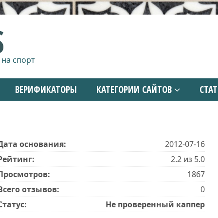
S
 на спорт
ВЕРИФИКАТОРЫ
КАТЕГОРИИ САЙТОВ
СТА
Дата основания:
2012-07-16
Рейтинг:
2.2 из 5.0
Просмотров:
1867
Всего отзывов:
0
Статус:
Не проверенный каппер