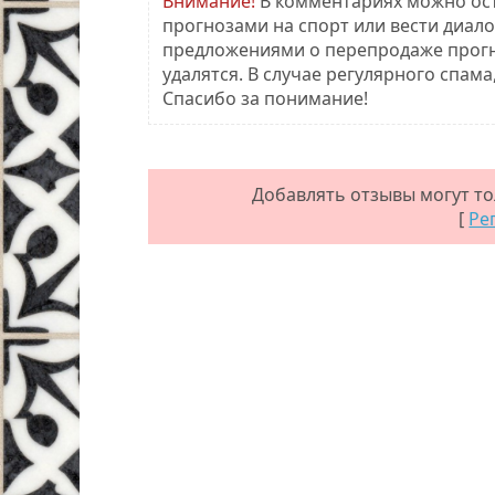
Внимание!
В комментариях можно оста
прогнозами на спорт или вести диало
предложениями о перепродаже прогн
удалятся. В случае регулярного спама
Спасибо за понимание!
Добавлять отзывы могут т
[
Ре