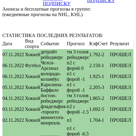
ПОДПИСКУ
ПОДПИСКУ
Анонсы и бесплатные прогнозы в группе:
(ежедневные прогнозы на NHL, KHL)
СТАТИСТИКА ПОСЛЕДНИХ РЕЗУЛЬТАТОВ:
Вид
Дата
Событие
Прогноз
Кэф
Счет
Результат
спорта
детройт
тм 3 голов
07.11.2022
Хоккей
1.79
2-2
ПРОШЕЛ
рейнджерс
рейнджерс
Челси-
п2 с
06.11.2022
Футбол
2.15
0-1
ПРОШЕЛ
Арсенал
форой 0
колорадо-
п1 с
06.11.2022
Хоккей
1.92
5-1
ПРОШЕЛ
коламбус
форой -1
Каролина-
п1 с
05.11.2022
Хоккей
2.20
5-3
ПРОШЕЛ
Баффало
форой -1
бостон-
тм 3 голов
04.11.2022
Хоккей
1.86
5-2
ПРОШЕЛ
рейнджерс
рейнджерс
фладельфия-
п2 с
03.11.2022
Хоккей
1.69
2-5
ПРОШЕЛ
-торонто
форой -1.5
миннесота-
02.11.2022
Хоккей
п1
1.70
4-1
ПРОШЕЛ
монреаль
п1 с
форой -6.5