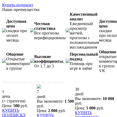
Купить подписку
Наши преимущества
Качественный
анализ
Доступная
Доступна
Честная
Ежедневный
цена
цена
статистика
просмотр
скидки при
скидки
Все прогнозы
матчей,
оплате
при оплат
верифицированы
прогнозы с
месяца.
месяца.
положительным
мат.ожиданием
Общение
Общение
Персональный
Высокие
открытые
Открытые
подход
коэффициенты.
коммента
комментарии
Помощь при
От 1.7 до 3
в группе
в группе
игре в лайве
VK
Качественные прогнозы на хоккей.
30
1
7
дней
день
дней
Вы экономите:
10 000
(+ стратегия)
Вы экономите:
1 500
руб.
Цена:
500
руб.
руб.
Цена:
5 000
руб.
КУПИТЬ
Цена:
2 000
руб.
КУПИТЬ
ПОДПИСКУ
КУПИТЬ