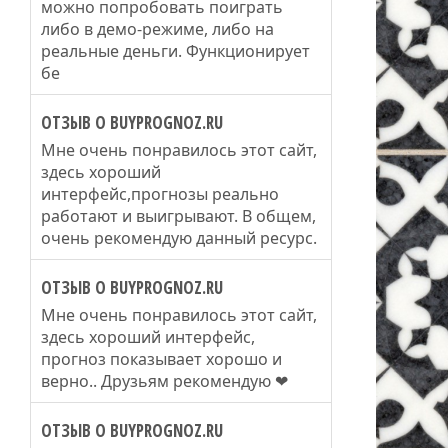
можно попробовать поиграть
либо в демо-режиме, либо на
реальные деньги. Функционирует
бе
ОТЗЫВ О BUYPROGNOZ.RU
Мне очень понравилось этот сайт,
здесь хороший
интерфейс,прогнозы реально
работают и выигрывают. В общем,
очень рекомендую данный ресурс.
ОТЗЫВ О BUYPROGNOZ.RU
Мне очень понравилось этот сайт,
здесь хороший интерфейс,
прогноз показывает хорошо и
верно.. Друзьям рекомендую ❤
ОТЗЫВ О BUYPROGNOZ.RU