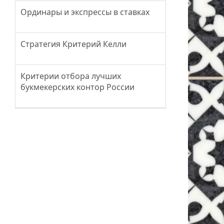
Ординары и экспрессы в ставках
Стратегия Критерий Келли
Критерии отбора лучших
букмекерских контор России