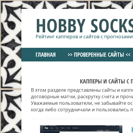
HOBBY SOCK
Рейтинг капперов и сайтов с прогнозами
ГЛАВНАЯ
>> ПРОВЕРЕННЫЕ САЙТЫ <<
КАППЕРЫ И САЙТЫ С
В этом разделе представлены сайты и кап
договорные матчи, раскрутку счета и проч
Уважаемые пользователи, не забывайте ост
когда либо сотрудничали и пользовались 