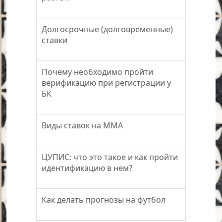
Долгосрочные (долговременные)
ставки
Почему необходимо пройти
верификацию при регистрации у
БК
Виды ставок на ММА
ЦУПИС: что это такое и как пройти
идентификацию в нем?
Как делать прогнозы на футбол