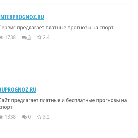
INTERPROGNOZ.RU
Сервис предлагает платные прогнозы на спорт.
1738
3
2.4
RUPROGNOZ.RU
Сайт предлагает платные и бесплатные прогнозы на
спорт.
1338
0
3.2