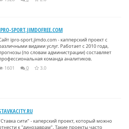
IPRO-SPORT.JIMDOFREE.COM
Сайт ipro-sport.jimdo.com - капперский проект с
различными видами услуг. Работает с 2010 года,
прогнозы (по словам администрации) составляет
профессиональная команда аналитиков.
1601
0
3.0
STAVKACITY.RU
"Ставка сити" - каперский проект, который можно
отнести к "динозаврам". Такие проекты часто