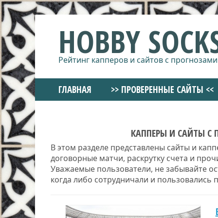
HOBBY SOCK
Рейтинг капперов и сайтов с прогнозами
ГЛАВНАЯ
>> ПРОВЕРЕННЫЕ САЙТЫ <<
КАППЕРЫ И САЙТЫ С
В этом разделе представлены сайты и кап
договорные матчи, раскрутку счета и проч
Уважаемые пользователи, не забывайте ост
когда либо сотрудничали и пользовались 