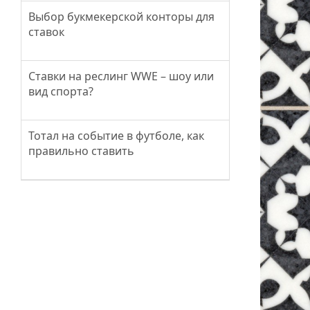
Выбор букмекерской конторы для
ставок
Ставки на реслинг WWE – шоу или
вид спорта?
Тотал на событие в футболе, как
правильно ставить