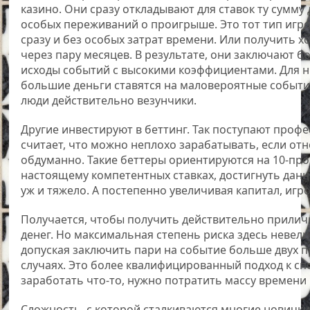
казино. Они сразу откладывают для ставок ту сумму 
особых переживаний о проигрыше. Это тот тип игро
сразу и без особых затрат времени. Или получить хо
через пару месяцев. В результате, они заключают 
исходы событий с высокими коэффициентами. Для ни
большие деньги ставятся на маловероятные события
люди действительно везунчики.
Другие инвестируют в беттинг. Так поступают профе
считает, что можно неплохо зарабатывать, если отн
обдуманно. Такие беттеры ориентируются на 10-про
настоящему компетентных ставках, достигнуть данн
уж и тяжело. А постепенно увеличивая капитал, иг
Получается, чтобы получить действительно прили
денег. Но максимальная степень риска здесь невелик
допуская заключить пари на событие больше двух пр
случаях. Это более квалифицированный подход к сп
заработать что-то, нужно потратить массу времени 
Сложность, с которой сталкиваются многие новички,