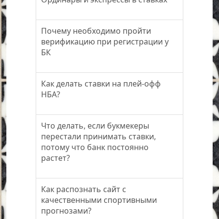
Почему необходимо пройти
верификацию при регистрации у
БК
Как делать ставки на плей-офф
НБА?
Что делать, если букмекеры
перестали принимать ставки,
потому что банк постоянно
растет?
Как распознать сайт с
качественными спортивными
прогнозами?