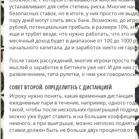
устанавливают для себя степень риска. Многие нач
безопасных ставок, но в итоге, у них просто не выд
пару дней могут слить весь банк. Возможно, до игро
рублей, потенциальная прибыль в размере 10%, это в
еще и трубят везде, что нужно работать, что это не 
месячный доход будет в диапазоне от 100 до 1000 ру
начального капитала, да и заработок никто не гаран
После таких рассуждений, многие игроки просто пер
мыслей о заработке в беттинге уже нет. И для них ст
развлечением, типа рулетки, о чем уже говорилось 
СОВЕТ ВТОРОЙ. ОПРЕДЕЛИТЕСЬ С ДИСТАНЦИЕЙ
Игроку нужно понять, какая временная дистанция в с
ежедневные пари в течение, например, одного года,
такой, чтобы после нескольких проигрышей подряд 
можно уже будет ставить и на большие коэффициен
немного, а при выигрыше, можно неплохо подняться
ставки должен быть не больше двух процентов от б