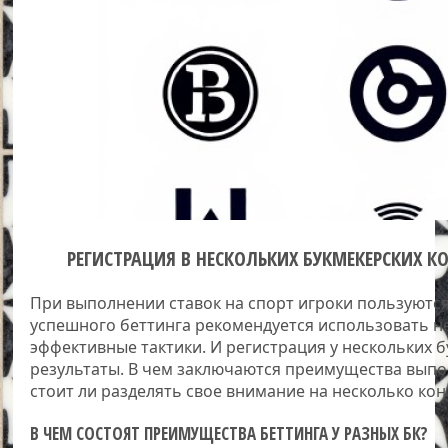
РЕГИСТРАЦИЯ В НЕСКОЛЬКИХ БУКМЕКЕРСКИХ К
При выполнении ставок на спорт игроки пользуются
успешного беттинга рекомендуется использовать не
эффективные тактики. И регистрация у нескольких
результаты. В чем заключаются преимущества выпо
стоит ли разделять свое внимание на несколько кон
В ЧЕМ СОСТОЯТ ПРЕИМУЩЕСТВА БЕТТИНГА У РАЗНЫХ БК?