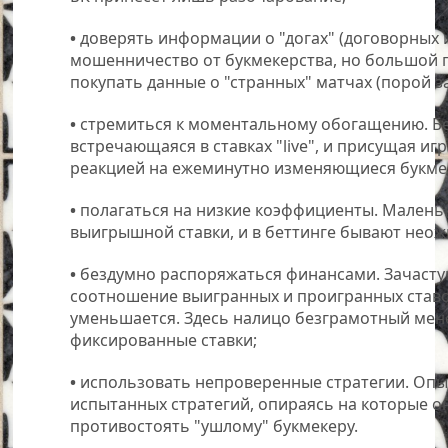
•
доверять информации о "догах" (договорных и
мошенничество от букмекерства, но большой
покупать данные о "странных" матчах (порой з
•
стремиться к моментальному обогащению. Бе
встречающаяся в ставках "live", и присущая 
реакцией на ежеминутно изменяющиеся букмек
•
полагаться на низкие коэффициенты. Маленьки
выигрышной ставки, и в беттинге бывают нео
•
бездумно распоряжаться финансами. Зачасту
соотношение выигранных и проигранных ставо
уменьшается. Здесь налицо безграмотный мене
фиксированные ставки;
•
использовать непроверенные стратегии. Опы
испытанных стратегий, опираясь на которые о
противостоять "ушлому" букмекеру.