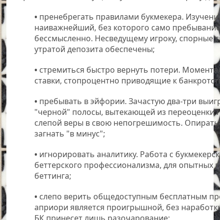
•
пренебрегать правилами букмекера. Изучение
наиважнейший, без которого само пребывание
бессмысленно. Несведущему игроку, спорные 
утратой депозита обеспечены;
•
стремиться быстро вернуть потери. Момента
ставки, стопроцентно приводящие к банкротст
•
пребывать в эйфории. Зачастую два-три выиг
"черной" полосы, вытекающей из переоценки п
слепой веры в свою непогрешимость. Опиратьс
загнать "в минус";
•
игнорировать аналитику. Работа с букмекерс
беттерского профессионализма, для опытных г
беттинга;
•
слепо верить общедоступным бесплатным про
априори является проигрышной, без наработк
БК принесет лишь разочарование;