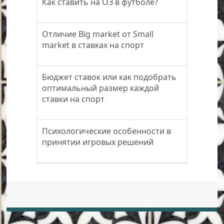
Как ставить на ОЗ в футболе?
Отличие Big market от Small
market в ставках на спорт
Бюджет ставок или как подобрать
оптимальный размер каждой
ставки на спорт
Психологические особенности в
принятии игровых решений