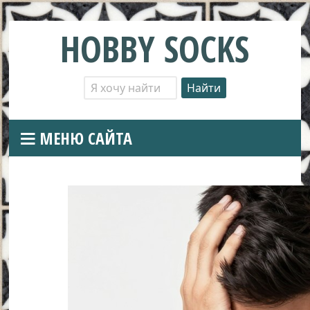
HOBBY SOCKS
МЕНЮ САЙТА