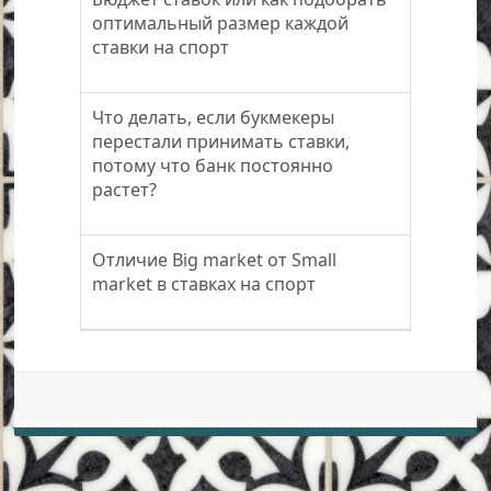
оптимальный размер каждой
ставки на спорт
Что делать, если букмекеры
перестали принимать ставки,
потому что банк постоянно
растет?
Отличие Big market от Small
market в ставках на спорт