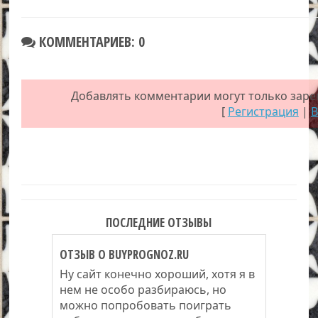
КОММЕНТАРИЕВ: 0
Добавлять комментарии могут только заре
[
Регистрация
|
В
ПОСЛЕДНИЕ ОТЗЫВЫ
ОТЗЫВ О BUYPROGNOZ.RU
Ну сайт конечно хороший, хотя я в
нем не особо разбираюсь, но
можно попробовать поиграть