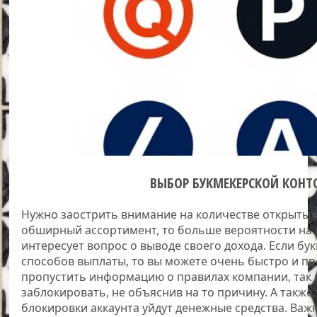
ВЫБОР БУКМЕКЕРСКОЙ КОНТ
Нужно заострить внимание на количестве открытых 
обширный ассортимент, то больше вероятности на
интересует вопрос о выводе своего дохода. Если бу
способов выплаты, то вы можете очень быстро и пр
пропустить информацию о правилах компании, так к
заблокировать, не объяснив на то причину. А также 
блокировки аккаунта уйдут денежные средства. Ва