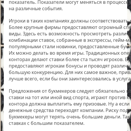
показатель. Показатели могут меняться в процессе
на различные события.
Игроки в таких компаниях должны соответствовать 
Более крупные фирмы предоставляют огромный спе
виды. Здесь есть возможность просмотреть различн
комбинации ставок, собранные в экспрессы, гейм-м
популярными стали новинки, предоставленные букме
Их можно делать во время игры. Традиционных опе
конторах делают ставки более ста тысяч игроков. Б
предоставляют игрокам бонусы и проводят различны
большую конкуренцию. Для них самое важное, прив
лучше всего, если бы они заинтересовались в услуга
Предложения от букмекеров следует обязательно пр
ставки на тот или иной вид спорта, играют против 
контора должна выплатить ему призовые. Ну а если 
денежные средства переходят компании. Риску подве
Букмекеры могут терять очень большие деньги. Та
ставках с большим показателем.