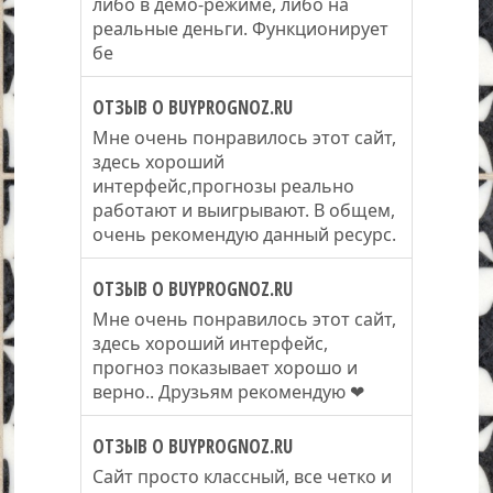
либо в демо-режиме, либо на
реальные деньги. Функционирует
бе
ОТЗЫВ О BUYPROGNOZ.RU
Мне очень понравилось этот сайт,
здесь хороший
интерфейс,прогнозы реально
работают и выигрывают. В общем,
очень рекомендую данный ресурс.
ОТЗЫВ О BUYPROGNOZ.RU
Мне очень понравилось этот сайт,
здесь хороший интерфейс,
прогноз показывает хорошо и
верно.. Друзьям рекомендую ❤
ОТЗЫВ О BUYPROGNOZ.RU
Сайт просто классный, все четко и