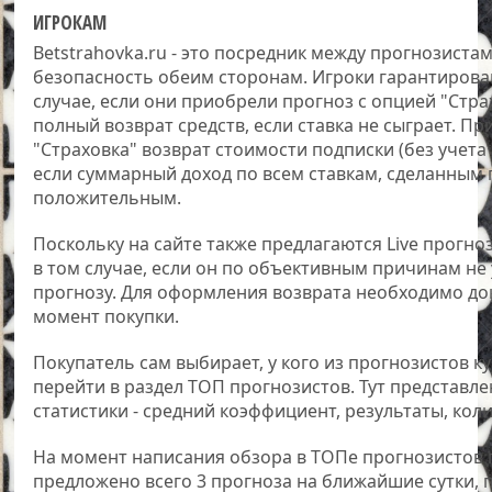
ИГРОКАМ
Betstrahovka.ru - это посредник между прогнозист
безопасность обеим сторонам. Игроки гарантирова
случае, если они приобрели прогноз с опцией "Стра
полный возврат средств, если ставка не сыграет. Пр
"Страховка" возврат стоимости подписки (без учета
если суммарный доход по всем ставкам, сделанным
положительным.
Поскольку на сайте также предлагаются Live прогн
в том случае, если он по объективным причинам не 
прогнозу. Для оформления возврата необходимо док
момент покупки.
Покупатель сам выбирает, у кого из прогнозистов 
перейти в раздел ТОП прогнозистов. Тут представле
статистики - средний коэффициент, результаты, кол
На момент написания обзора в ТОПе прогнозистов п
предложено всего 3 прогноза на ближайшие сутки, п