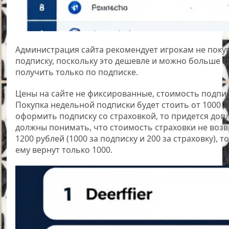
Администрация сайта рекомендует игрокам не поку
подписку, поскольку это дешевле и можно больше з
получить только по подписке.
Цены на сайте не фиксированные, стоимость подпис
Покупка недельной подписки будет стоить от 1000 д
оформить подписку со страховкой, то придется допл
должны понимать, что стоимость страховки не возвр
1200 рублей (1000 за подписку и 200 за страховку), 
ему вернут только 1000.