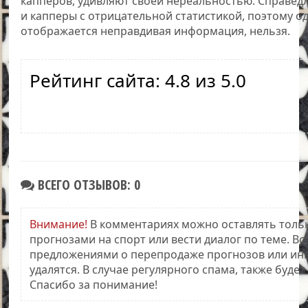
капперов, удивляют своей нереальностью. Справедл
и капперы с отрицательной статистикой, поэтому од
отображается неправдивая информация, нельзя.
Рейтинг сайта: 4.8 из 5.0
ВСЕГО ОТЗЫВОВ: 0
Внимание!
В комментариях можно оставлять только
прогнозами на спорт или вести диалог по теме. В
предложениями о перепродаже прогнозов или ин
удалятся. В случае регулярного спама, также будет
Спасибо за понимание!