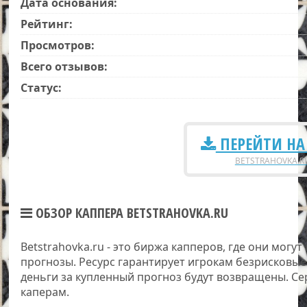
Дата основания:
Рейтинг:
Просмотров:
Всего отзывов:
Статус:
ПЕРЕЙТИ НА
BETSTRAHOVKA.R
ОБЗОР КАППЕРА BETSTRAHOVKA.RU
Betstrahovka.ru - это биржа капперов, где они могу
прогнозы. Ресурс гарантирует игрокам безрисковые 
деньги за купленный прогноз будут возвращены. Сер
каперам.