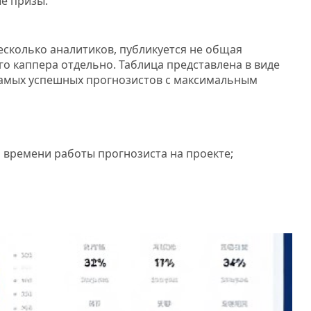
е призы.
есколько аналитиков, публикуется не общая
го каппера отдельно. Таблица представлена в виде
 самых успешных прогнозистов с максимальным
 времени работы прогнозиста на проекте;