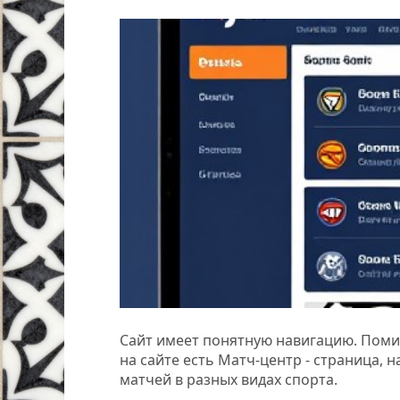
Сайт имеет понятную навигацию. Поми
на сайте есть Матч-центр - страница,
матчей в разных видах спорта.