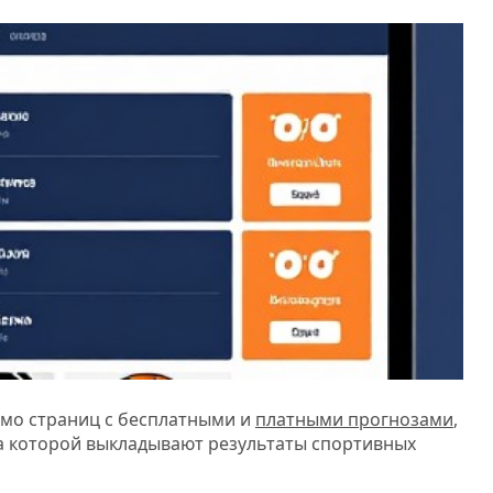
мо страниц с бесплатными и
платными прогнозами
,
 на которой выкладывают результаты спортивных