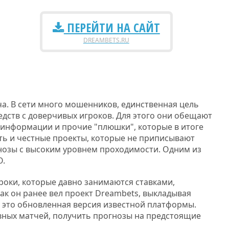
ПЕРЕЙТИ НА САЙТ
DREAMBETS.RU
ча. В сети много мошенников, единственная цель
дств с доверчивых игроков. Для этого они обещают
 информации и прочие "плюшки", которые в итоге
ть и честные проекты, которые не приписывают
гнозы с высоким уровнем проходимости. Одним из
O.
гроки, которые давно занимаются ставками,
как он ранее вел проект Dreambets, выкладывая
- это обновленная версия известной платформы.
вных матчей, получить прогнозы на предстоящие