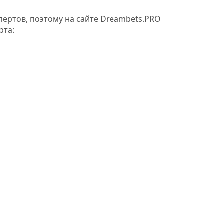
спертов, поэтому на сайте Dreambets.PRO
рта: