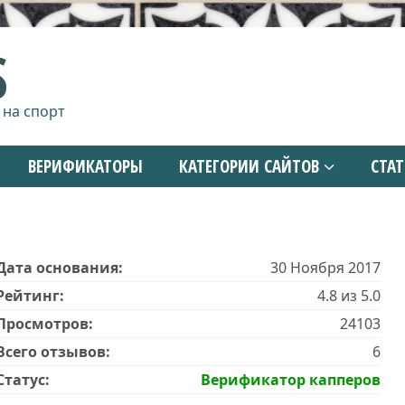
S
 на спорт
ВЕРИФИКАТОРЫ
КАТЕГОРИИ САЙТОВ
СТА
Дата основания:
30 Ноября 2017
Рейтинг:
4.8 из 5.0
Просмотров:
24103
Всего отзывов:
6
Статус:
Верификатор капперов