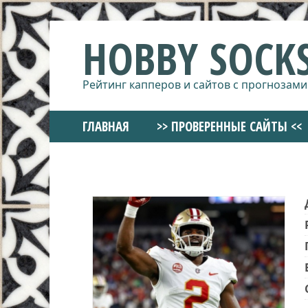
HOBBY SOCK
Рейтинг капперов и сайтов с прогнозами
ГЛАВНАЯ
>> ПРОВЕРЕННЫЕ САЙТЫ <<