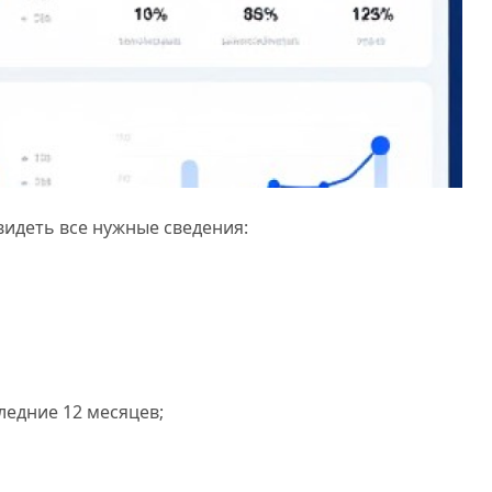
идеть все нужные сведения:
ледние 12 месяцев;