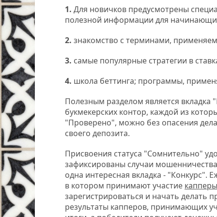
1.
Для новичков предусмотрены специа
полезной информации для начинающих 
2.
знакомство с терминами, применяем
3.
самые популярные стратегии в ставка
4.
школа беттинга; программы, применя
Полезным разделом является вкладка "
букмекерских контор, каждой из которы
"Проверено", можно без опасения дела
своего депозита.
Присвоения статуса "Сомнительно" уд
зафиксированы случаи мошенничества.
одна интересная вкладка - "Конкурс".
в котором принимают участие
каппер
зарегистрироваться и начать делать пр
результаты капперов, принимающих уча