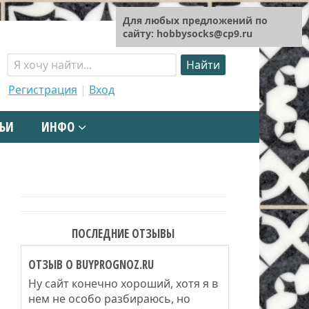
Для любых предложений по
сайту: hobbysocks@cp9.ru
Регистрация
|
Вход
ТЬИ
ИНФО
ПОСЛЕДНИЕ ОТЗЫВЫ
ОТЗЫВ О BUYPROGNOZ.RU
Ну сайт конечно хороший, хотя я в
нем не особо разбираюсь, но